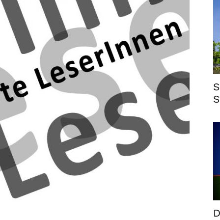
S
S
D