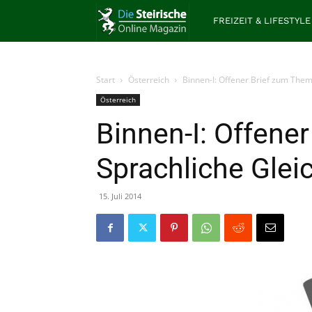
Die
FREIZEIT & LIFESTYLE
Steirische
Start
Österreich
Binnen-I: Offener Brief zum The
Österreich
Binnen-I: Offene
Sprachliche Gle
15. Juli 2014