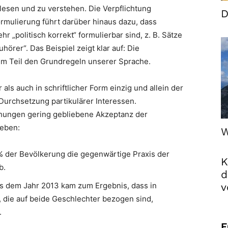
esen und zu verstehen. Die Verpflichtung
D
rmulierung führt darüber hinaus dazu, dass
„politisch korrekt“ formulierbar sind, z. B. Sätze
örer“. Das Beispiel zeigt klar auf: Die
um Teil den Grundregeln unserer Sprache.
als auch in schriftlicher Form einzig und allein der
Durchsetzung partikulärer Interessen.
ühungen gering gebliebene Akzeptanz der
geben:
W
% der Bevölkerung die gegenwärtige Praxis der
K
b.
d
s dem Jahr 2013 kam zum Ergebnis, dass in
v
 die auf beide Geschlechter bezogen sind,
.
F