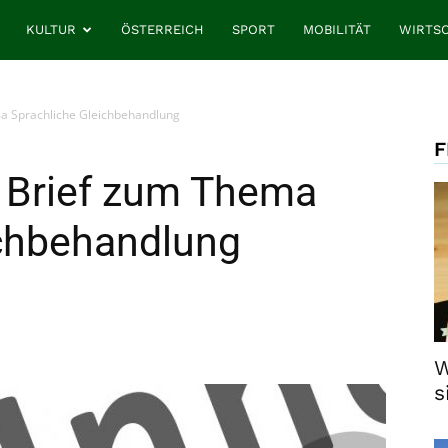
KULTUR
ÖSTERREICH
SPORT
MOBILITÄT
WIRTS
ma Sprachliche Gleichbehandlung
F
r Brief zum Thema
ichbehandlung
W
s