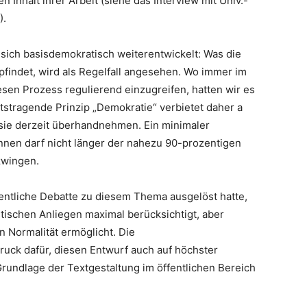
n Inhalt ihrer Arbeit (siehe das Interview mit Univ.-
).
 sich basisdemokratisch weiterentwickelt: Was die
pfindet, wird als Regelfall angesehen. Wo immer im
esen Prozess regulierend einzugreifen, hatten wir es
atstragende Prinzip „Demokratie“ verbietet daher a
sie derzeit überhandnehmen. Ein minimaler
nnen darf nicht länger der nahezu 90-prozentigen
zwingen.
entliche Debatte zu diesem Thema ausgelöst hatte,
stischen Anliegen maximal berücksichtigt, aber
n Normalität ermöglicht. Die
ruck dafür, diesen Entwurf auch auf höchster
Grundlage der Textgestaltung im öffentlichen Bereich