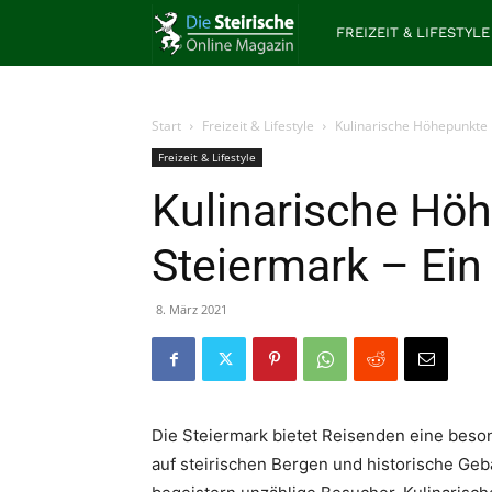
Die
FREIZEIT & LIFESTYLE
Steirische
Start
Freizeit & Lifestyle
Kulinarische Höhepunkte 
Freizeit & Lifestyle
Kulinarische Höh
Steiermark – Ein
8. März 2021
Die Steiermark bietet Reisenden eine beso
auf steirischen Bergen und historische Ge