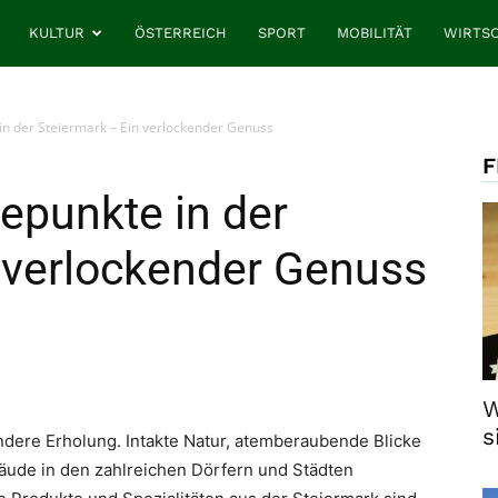
KULTUR
ÖSTERREICH
SPORT
MOBILITÄT
WIRTS
in der Steiermark – Ein verlockender Genuss
F
epunkte in der
 verlockender Genuss
W
s
ndere Erholung. Intakte Natur, atemberaubende Blicke
bäude in den zahlreichen Dörfern und Städten