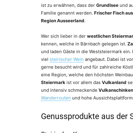
ist zu erwähnen, dass der
Grundlsee
und a
Familie genannt werden.
Frischer Fisch au
Region Ausseerland
.
Wer sich lieber in der
westlichen Steierma
kennen, welche in Bärnbach gelegen ist.
Za
und laden Gäste in die Weststeiermark ein. 
viel
steirischer Wein
angebaut. Dabei ist vo
gerne besucht wird und für zahlreiche Köstl
eine Region, welche den höchsten Weinbauo
Steiermark
ist vor allem das
Vulkanland
se
und intensiv schmeckende
Vulkanschinke
Wanderrouten
und hohe Aussichtsplattforme
Genussprodukte aus der 