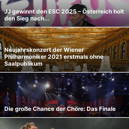
JJ gewinnt den ESC 2025 – Österreich holt
den Sieg nach...
Neujahrskonzert der Wiener
Philharmoniker 2021 erstmals ohne
Saalpublikum
Die große Chance der Chöre: Das Finale