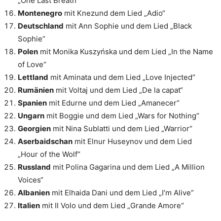
„One Last Breath“
Montenegro
mit Knezund dem Lied „Adio“
Deutschland
mit Ann Sophie und dem Lied „Black
Sophie“
Polen
mit Monika Kuszyńska und dem Lied „In the Name
of Love“
Lettland
mit Aminata und dem Lied „Love Injected“
Rumänien
mit Voltaj und dem Lied „De la capat“
Spanien
mit Edurne und dem Lied „Amanecer“
Ungarn
mit Boggie und dem Lied „Wars for Nothing“
Georgien
mit Nina Sublatti und dem Lied „Warrior“
Aserbaidschan
mit Elnur Huseynov und dem Lied
„Hour of the Wolf“
Russland
mit Polina Gagarina und dem Lied „A Million
Voices“
Albanien
mit Elhaida Dani und dem Lied „I’m Alive“
Italien
mit Il Volo und dem Lied „Grande Amore“