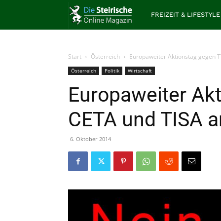
Die
FREIZEIT & LIFESTYLE
Steirische
Start
Österreich
Europaweiter Aktionstag gegen T
Österreich
Politik
Wirtschaft
Europaweiter Akt
CETA und TISA a
6. Oktober 2014