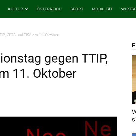
KULTUR
ÖSTERREICH
SPORT
MOBILITÄT
WIRTS
TIP, CETA und TISA am 11. Oktober
F
ionstag gegen TTIP,
m 11. Oktober
W
s