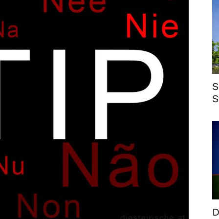
S
S
D