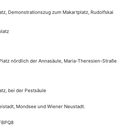
atz, Demonstrationszug zum Makartplatz, Rudolfskai
latz
Platz nördlich der Annasäule, Maria-Theresien-Straße
tz, bei der Pestsäule
Freistadt, Mondsee und Wiener Neustadt.
yFBPQ8