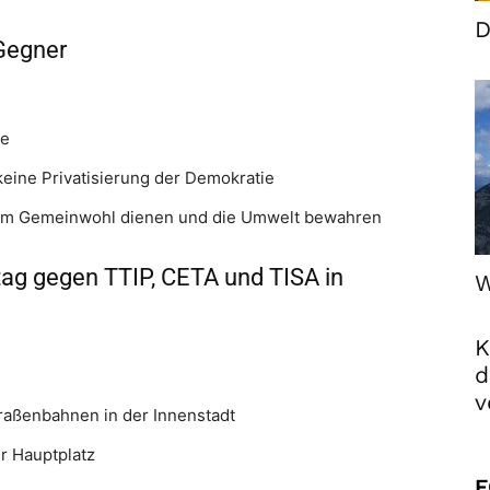
D
Gegner
te
eine Privatisierung der Demokratie
 dem Gemeinwohl dienen und die Umwelt bewahren
tag gegen TTIP, CETA und TISA in
W
K
d
v
Straßenbahnen in der Innenstadt
er Hauptplatz
F