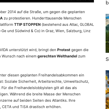
b
ber 2014 auf die Straße, um gegen die geplanten
SA
zu protestieren. Hunderttausende Menschen
lattform
TTIP STOPPEN
(bestehend aus Attac, GLOBAL
-Ge und Südwind & Co) in Graz, Wien, Salzburg, Linz
IDA unterstützt wird, bringt den
Protest
gegen die
n Wunsch nach einem
gerechten Welthandel
zum
S
hinter diesen geplanten Freihandelsabkommen ein
ist: Soziale Sicherheit, Arbeitsrechte, Umweltschutz,
ür die Freihandelslobbyisten gilt all das als
igen. Während die breite Masse der Menschen
nzerne auf beiden Seiten des Atlantiks. Ihre
P, CETA und TiSA drastisch erhöhen.