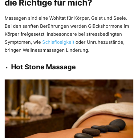
die Richtige für mich?
Massagen sind eine Wohltat für Körper, Geist und Seele.
Bei den sanften Berührungen werden Glückshormone im
Körper freigesetzt. Insbesondere bei stressbedingten
Symptomen, wie
Schlaflosigkeit
oder Unruhezustände,
bringen Wellnessmassagen Linderung.
Hot Stone Massage