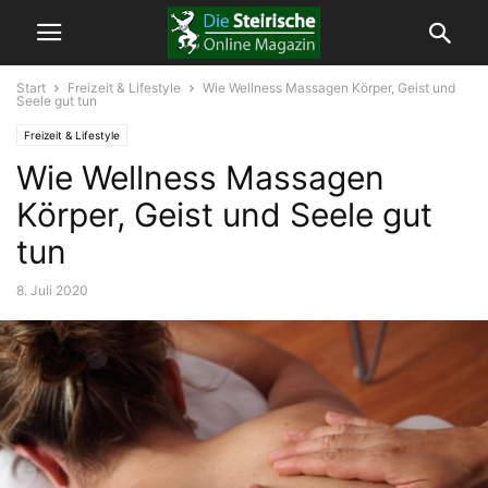
Start
Freizeit & Lifestyle
Wie Wellness Massagen Körper, Geist und
Seele gut tun
Freizeit & Lifestyle
Wie Wellness Massagen
Körper, Geist und Seele gut
tun
8. Juli 2020