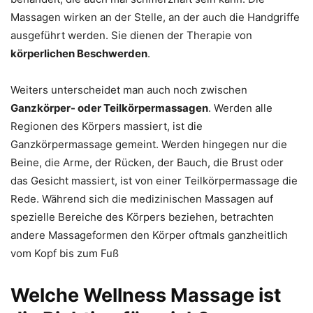
Massagen wirken an der Stelle, an der auch die Handgriffe
ausgeführt werden. Sie dienen der Therapie von
körperlichen Beschwerden
.
Weiters unterscheidet man auch noch zwischen
Ganzkörper- oder Teilkörpermassagen
. Werden alle
Regionen des Körpers massiert, ist die
Ganzkörpermassage gemeint. Werden hingegen nur die
Beine, die Arme, der Rücken, der Bauch, die Brust oder
das Gesicht massiert, ist von einer Teilkörpermassage die
Rede. Während sich die medizinischen Massagen auf
spezielle Bereiche des Körpers beziehen, betrachten
andere Massageformen den Körper oftmals ganzheitlich
vom Kopf bis zum Fuß
Welche Wellness Massage ist