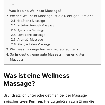
Was ist eine Wellness Massage?
Welche Wellness Massage ist die Richtige für mich?
Hot Stone Massage
Kräuterstempel-Massage
Ayurveda Massage
Lomi Lomi Massage
Aromaöl Massage
Klangschalen Massage
Wellnessmassage buchen, worauf achten?
So findest du eine gute Masseurin, einen guten
Masseur
Was ist eine Wellness
Massage?
Grundsätzlich unterscheidet man bei der Massage
zwischen
zwei Formen
. Hierzu gehören zum Einen die