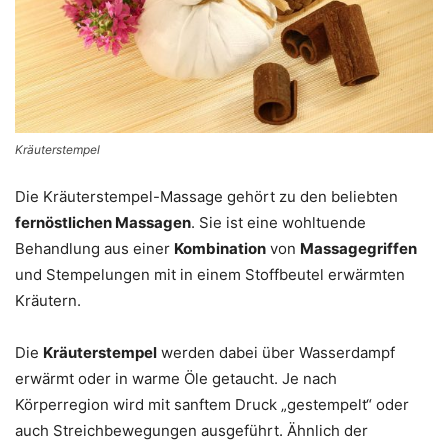
Kräuterstempel
Die Kräuterstempel-Massage gehört zu den beliebten
fernöstlichen Massagen
. Sie ist eine wohltuende
Behandlung aus einer
Kombination
von
Massagegriffen
und Stempelungen mit in einem Stoffbeutel erwärmten
Kräutern.
Die
Kräuterstempel
werden dabei über Wasserdampf
erwärmt oder in warme Öle getaucht. Je nach
Körperregion wird mit sanftem Druck „gestempelt“ oder
auch Streichbewegungen ausgeführt. Ähnlich der