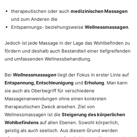
therapeutischen oder auch
medizinischen Massagen
und zum Anderen die
Entspannungs- beziehungsweise
Wellnessmassagen
.
Jedoch ist jede Massage in der Lage das Wohlbefinden zu
fördern und deshalb auch Bestandteil einer tiefgreifenden
und umfassenden Wellnessbehandlung.
Bei
Wellnessmassagen
liegt der Fokus in erster Linie auf
Entspannung, Entschleunigung
und
Erholung
. Man kann
sie auch als Oberbegriff für verschiedene
Massagenanwendungen ohne einen konkreten
therapeutischen Zweck ansehen. Ziel von
Wellnessmassagen ist die
Steigerung des körperlichen
Wohlbefindens
auf allen Ebenen. Sowohl körperlich,
geistig als auch seelisch. Aus diesem Grund werden