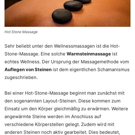
Hot Stone Massage
Sehr beliebt unter den Wellnessmassagen ist die Hot-
Stone-Massage. Eine solche
Warmsteinmassage
ist
echtes Wellness. Der Ursprung der Massagemethode vom
Auflegen von Steinen
ist dem eigentlichen Schamanismus
zugeschrieben.
Bei einer Hot-Stone-Massage beginnt man zunächst mit
den sogenannten Layout-Steinen. Diese kommen zum
Einsatz um den Körper gleichmäßig zu erwärmen. Weitere
angewärmte Steine werden im Anschluss auf
verschiedene Körperstellen gelegt. Zudem wird mit
anderen Steinen noch aktiv gearbeitet. Dies bedeutet,