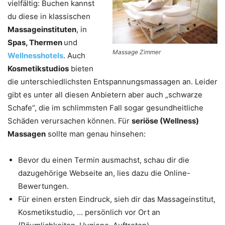
vielfältig: Buchen kannst
du diese in klassischen
Massageinstituten
, in
Spas, Thermen
und
Massage Zimmer
Wellnesshotels
. Auch
Kosmetikstudios
bieten
die unterschiedlichsten Entspannungsmassagen an. Leider
gibt es unter all diesen Anbietern aber auch „schwarze
Schafe“, die im schlimmsten Fall sogar gesundheitliche
Schäden verursachen können. Für
seriöse (Wellness)
Massagen
sollte man genau hinsehen:
Bevor du einen Termin ausmachst, schau dir die
dazugehörige Webseite an, lies dazu die Online-
Bewertungen.
Für einen ersten Eindruck, sieh dir das Massageinstitut,
Kosmetikstudio, … persönlich vor Ort an