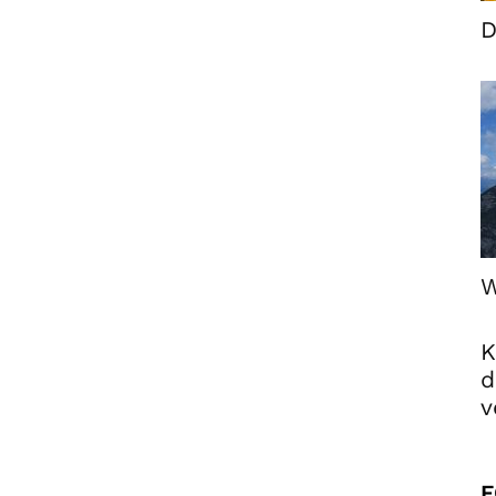
D
W
K
d
v
F