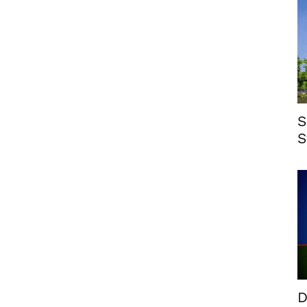
S
S
D