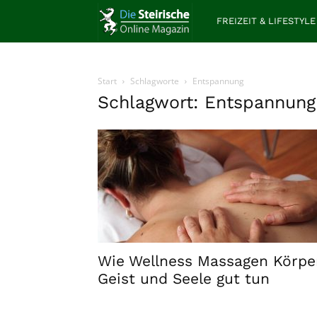
Die
FREIZEIT & LIFESTYLE
Steirische
Start
Schlagworte
Entspannung
Schlagwort: Entspannung
Wie Wellness Massagen Körper
Geist und Seele gut tun