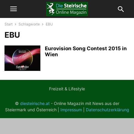
Start
Schlagworte
EBU
EBU
Eurovision Song Contest 2015 in
Wien
Freizeit & Lifestyle
©
diesteirische.at
- Online Magazin mit News aus der
Steiermark und Österreich |
Impressum
|
Datenschutzerklärung