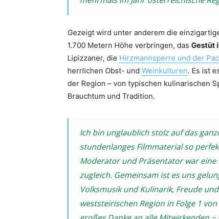
mehrmals im Jahr österreichische Re
Gezeigt wird unter anderem die einzigarti
1.700 Metern Höhe verbringen, das
Gestüt 
Lipizzaner, die
Hirzmannsperre und der Pac
herrlichen Obst- und
Weinkulturen
. Es ist 
der Region – von typischen kulinarischen S
Brauchtum und Tradition.
Ich bin unglaublich stolz auf das ganz
stundenlanges Filmmaterial so perfek
Moderator und Präsentator war eine
zugleich. Gemeinsam ist es uns gelun
Volksmusik und Kulinarik, Freude un
weststeirischen Region in Folge 1 von
großes Danke an alle Mitwirkenden − I