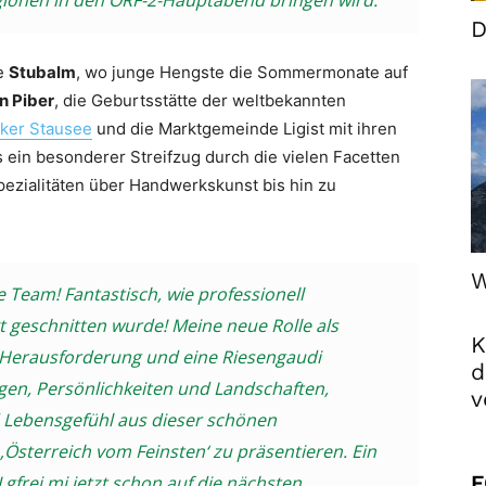
gionen in den ORF-2-Hauptabend bringen wird.
D
ge
Stubalm
, wo junge Hengste die Sommermonate auf
in Piber
, die Geburtsstätte der weltbekannten
ker Stausee
und die Marktgemeinde Ligist mit ihren
es ein besonderer Streifzug durch die vielen Facetten
pezialitäten über Handwerkskunst bis hin zu
W
e Team! Fantastisch, wie professionell
t geschnitten wurde! Meine neue Rolle als
K
 Herausforderung und eine Riesengaudi
d
gen, Persönlichkeiten und Landschaften,
v
d Lebensgefühl aus dieser schönen
 ‚Österreich vom Feinsten‘ zu präsentieren. Ein
F
 gfrei mi jetzt schon auf die nächsten