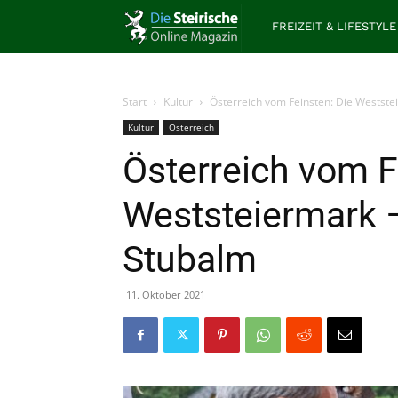
Die
FREIZEIT & LIFESTYLE
Steirische
Start
Kultur
Österreich vom Feinsten: Die Weststei
Kultur
Österreich
Österreich vom F
Weststeiermark –
Stubalm
11. Oktober 2021