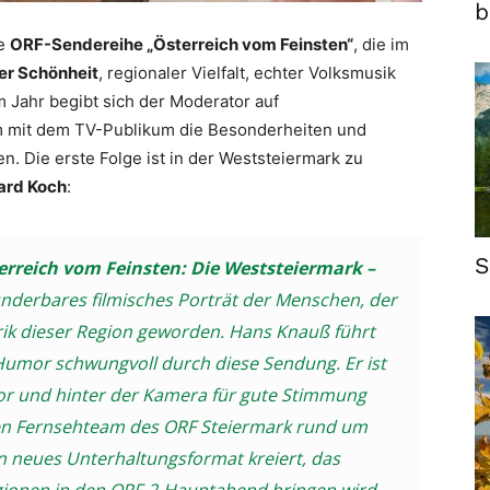
b
ue
ORF-Sendereihe „Österreich vom Feinsten“
, die im
er Schönheit
, regionaler Vielfalt, echter Volksmusik
 Jahr begibt sich der Moderator auf
 mit dem TV-Publikum die Besonderheiten und
n. Die erste Folge ist in der Weststeiermark zu
ard Koch
:
S
erreich vom Feinsten: Die Weststeiermark –
underbares filmisches Porträt der Menschen, der
rik dieser Region geworden. Hans Knauß führt
umor schwungvoll durch diese Sendung. Er ist
vor und hinter der Kamera für gute Stimmung
en Fernsehteam des ORF Steiermark rund um
in neues Unterhaltungsformat kreiert, das