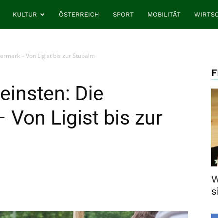
KULTUR
ÖSTERREICH
SPORT
MOBILITÄT
WIRTS
ermark – Von Ligist bis zur Stubalm
F
einsten: Die
 Von Ligist bis zur
W
s