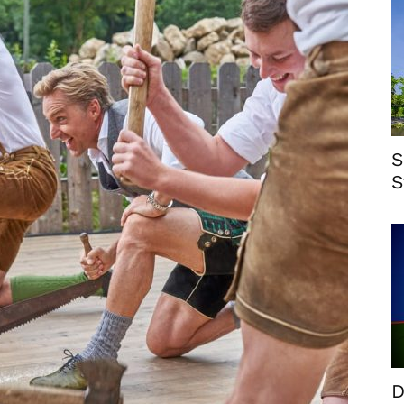
S
S
D