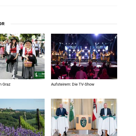
OR
in Graz
Aufsteirern: Die TV-Show