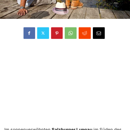
Im sonnenverwöhnten
Salzburger Lungau
im Süden des