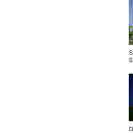
S
S
D