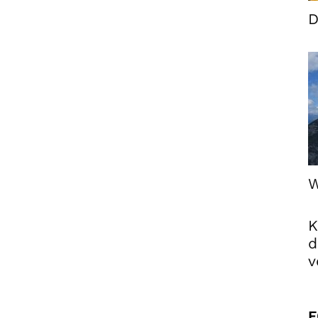
D
W
K
d
v
F