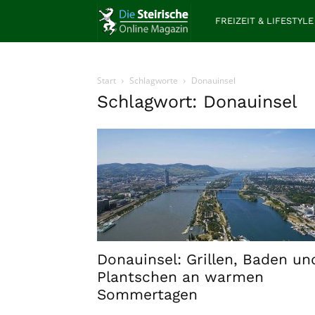
Die
FREIZEIT & LIFESTYLE
Steirische
Start
Schlagworte
Donauinsel
Schlagwort: Donauinsel
Donauinsel: Grillen, Baden un
Plantschen an warmen
Sommertagen