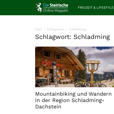
Die
FREIZEIT & LIFESTYLE
Steirische
Start
Schlagworte
Schladming
Schlagwort: Schladming
Mountainbiking und Wandern
in der Region Schladming-
Dachstein