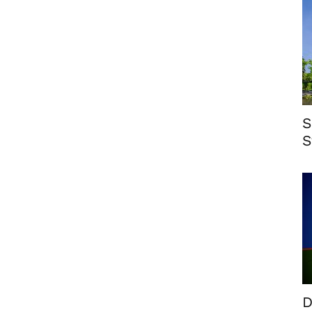
S
S
D