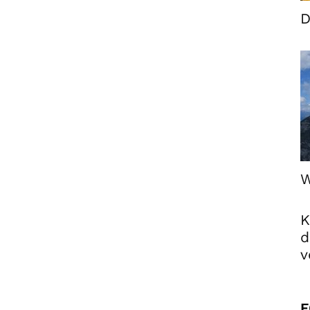
D
W
K
d
v
F