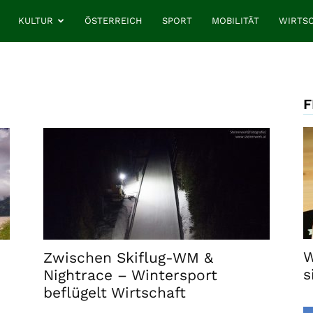
KULTUR
ÖSTERREICH
SPORT
MOBILITÄT
WIRTS
F
W
Zwischen Skiflug-WM &
s
Nightrace – Wintersport
beflügelt Wirtschaft