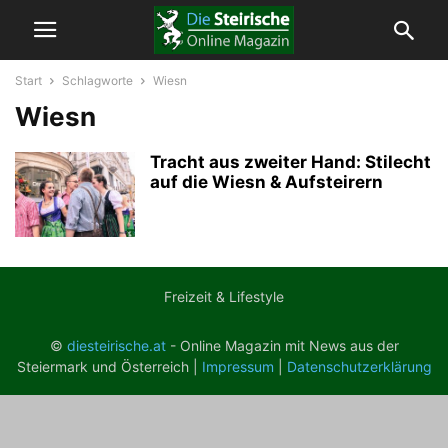
Start
Schlagworte
Wiesn
Wiesn
Tracht aus zweiter Hand: Stilecht
auf die Wiesn & Aufsteirern
Freizeit & Lifestyle
©
diesteirische.at
- Online Magazin mit News aus der
Steiermark und Österreich |
Impressum
|
Datenschutzerklärung