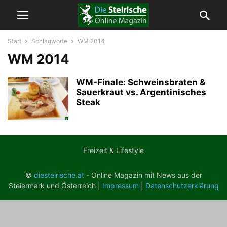
Start
Schlagworte
WM 2014
WM 2014
WM-Finale: Schweinsbraten &
Sauerkraut vs. Argentinisches
Steak
Freizeit & Lifestyle
©
diesteirische.at
- Online Magazin mit News aus der
Steiermark und Österreich |
Impressum
|
Datenschutzerklärung