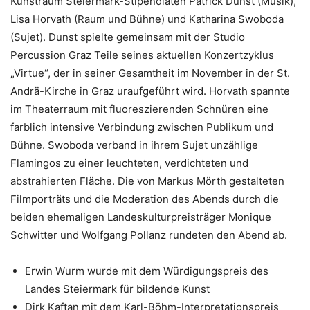
Kunstraum Steiermark-Stipendiaten Patrick Dunst (Musik),
Lisa Horvath (Raum und Bühne) und Katharina Swoboda
(Sujet). Dunst spielte gemeinsam mit der Studio
Percussion Graz Teile seines aktuellen Konzertzyklus
„Virtue“, der in seiner Gesamtheit im November in der St.
Andrä-Kirche in Graz uraufgeführt wird. Horvath spannte
im Theaterraum mit fluoreszierenden Schnüren eine
farblich intensive Verbindung zwischen Publikum und
Bühne. Swoboda verband in ihrem Sujet unzählige
Flamingos zu einer leuchteten, verdichteten und
abstrahierten Fläche. Die von Markus Mörth gestalteten
Filmporträts und die Moderation des Abends durch die
beiden ehemaligen Landeskulturpreisträger Monique
Schwitter und Wolfgang Pollanz rundeten den Abend ab.
Erwin Wurm wurde mit dem Würdigungspreis des
Landes Steiermark für bildende Kunst
Dirk Kaftan mit dem Karl-Böhm-Interpretationspreis