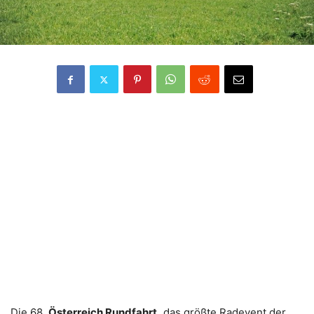
Die 68.
Österreich Rundfahrt,
das größte Radevent der