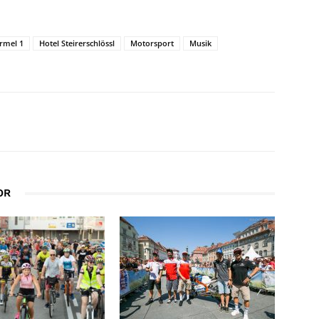
rmel 1
Hotel Steirerschlössl
Motorsport
Musik
OR