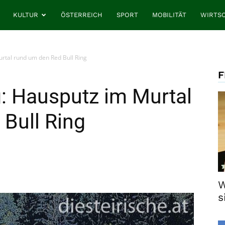
KULTUR
ÖSTERREICH
SPORT
MOBILITÄT
WIRTS
rtal rund um den Red Bull Ring
F
: Hausputz im Murtal
Bull Ring
W
s