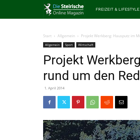
Die
FREIZEIT & LIFESTYLE
Steirische
Start
Allgemein
Projekt Werkberg: Hausputz im Mu
Allgemein
Sport
Wirtschaft
Projekt Werkberg
rund um den Red 
1. April 2014