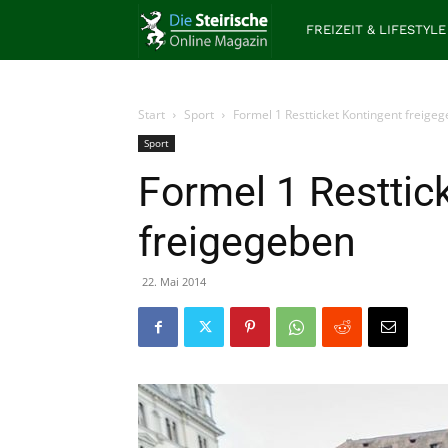
Die
FREIZEIT & LIFESTYLE
Steirische
Start
Sport
Formel 1 Restticket Kontingent freige
Sport
Formel 1 Resttic
freigegeben
22. Mai 2014