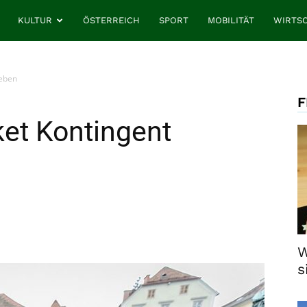
KULTUR
ÖSTERREICH
SPORT
MOBILITÄT
WIRTS
geben
F
ket Kontingent
W
s