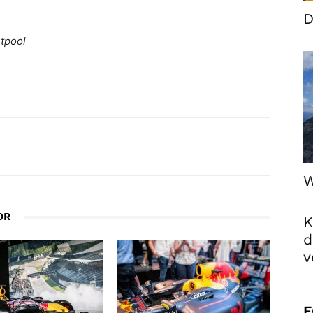
D
ntpool
W
OR
K
d
v
F