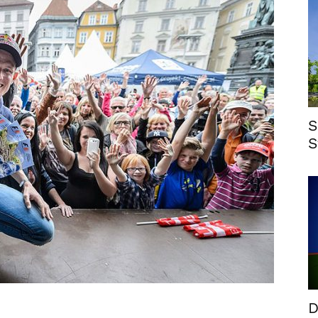
S
S
D