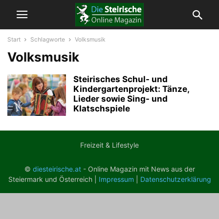
Start
Schlagworte
Volksmusik
Volksmusik
Steirisches Schul- und
Kindergartenprojekt: Tänze,
Lieder sowie Sing- und
Klatschspiele
Freizeit & Lifestyle
©
diesteirische.at
- Online Magazin mit News aus der
Steiermark und Österreich |
Impressum
|
Datenschutzerklärung