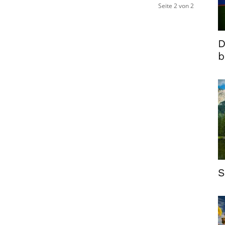
Seite 2 von 2
D
b
S