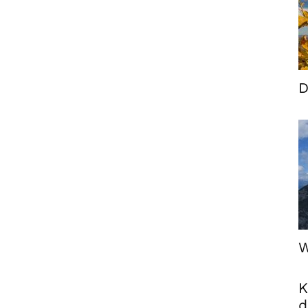
D
W
K
d