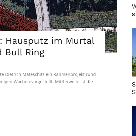
W
s
: Hausputz im Murtal
 Bull Ring
tte Dietrich Mateschitz ein Rahmenprojekt rund
nigen Wochen vorgestellt. Mittlerweile ist die
S
S