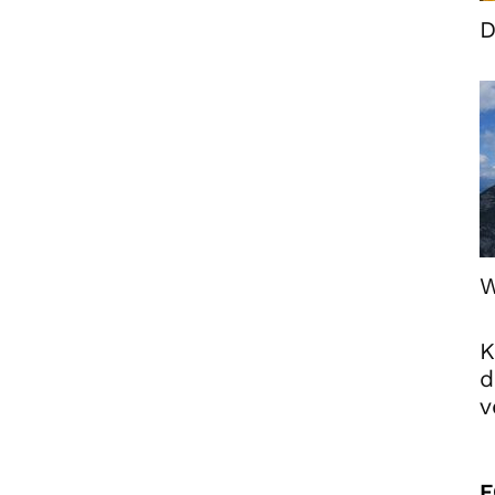
D
W
K
d
v
F