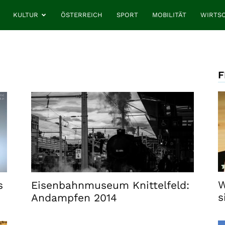
KULTUR
ÖSTERREICH
SPORT
MOBILITÄT
WIRTS
F
W
s
Eisenbahnmuseum Knittelfeld:
s
Andampfen 2014