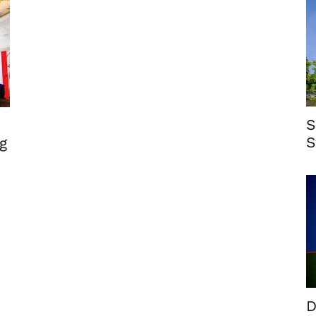
S
S
g
D