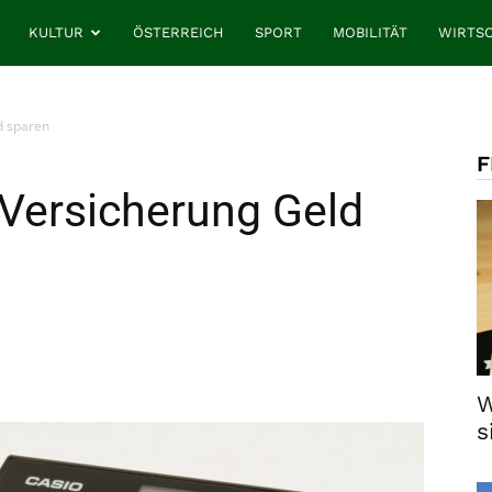
KULTUR
ÖSTERREICH
SPORT
MOBILITÄT
WIRTS
d sparen
F
n Versicherung Geld
W
s