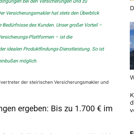
edingungen bei den Versicherungen und zu
D
Der Versicherungsmakler hat stets den Überblick
 Bedürfnisse des Kunden. Unser großer Vorteil –
Versicherungs-Plattformen – ist die
er idealen Produktfindungs-Dienstleistung. So ist
einbußen möglich.
W
vertreter der steirischen Versicherungsmakler und
K
d
ngen ergeben: Bis zu 1.700 € im
v
F