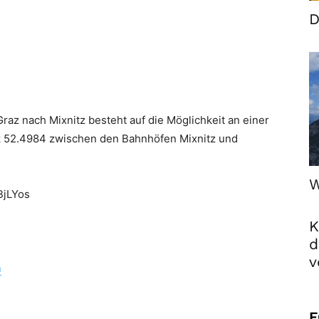
D
raz nach Mixnitz besteht auf die Möglichkeit an einer
k 52.4984 zwischen den Bahnhöfen Mixnitz und
W
BjLYos
K
d
v
n
F