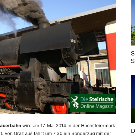
S
S
nauerbahn
wird am 17. Mai 2014 in der Hochsteiermark
D
t. Von Graz aus fährt um 7:30 ein Sonderzug mit der