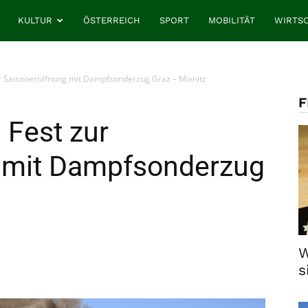
KULTUR
ÖSTERREICH
SPORT
MOBILITÄT
WIRTS
r Saisoneröffnung mit Dampfsonderzug Graz – Mixnitz
F
 Fest zur
 mit Dampfsonderzug
W
s