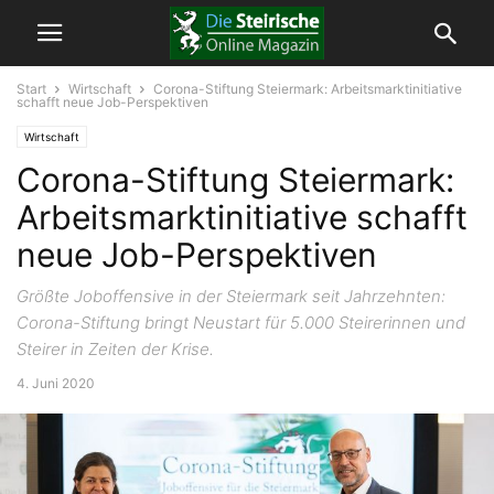
Start
Wirtschaft
Corona-Stiftung Steiermark: Arbeitsmarktinitiative
schafft neue Job-Perspektiven
Wirtschaft
Corona-Stiftung Steiermark:
Arbeitsmarktinitiative schafft
neue Job-Perspektiven
Größte Joboffensive in der Steiermark seit Jahrzehnten:
Corona-Stiftung bringt Neustart für 5.000 Steirerinnen und
Steirer in Zeiten der Krise.
4. Juni 2020