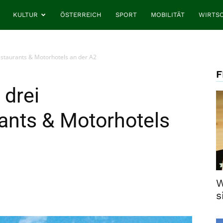
KULTUR
ÖSTERREICH
SPORT
MOBILITÄT
WIRTS
estaurants & Motorhotels an der A2
F
 drei
ants & Motorhotels
W
s