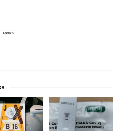
Tanken
OR