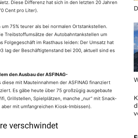
z. Diese Differenz hat sich in den letzten 20 Jahren
D
0 Cent pro Liter).
n um 75% teurer als bei normalen Ortstankstellen.
ie Treibstoffumsätze der Autobahntankstellen um
s Folgegeschäft im Rasthaus leiden: Der Umsatz hat
3 lag der Beschäftigtenstand bei 200, aktuell sind es
udem den Ausbau der ASFINAG-
W
ss diese mit Mauteinnahmen der ASFINAG finanziert
ziert. Es gäbe heute über 75 großzügig ausgebaute
K
i, Grillstellen, Spielplätzen, manche „nur“ mit Snack-
d
 aber mit umfangreichen Kiosk-Imbissen).
v
re verschwindet
F