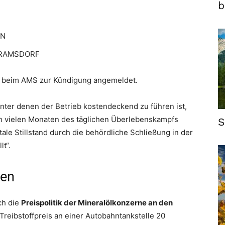
b
RN
NTRAMSDORF
m beim AMS zur Kündigung angemeldet.
nter denen der Betrieb kostendeckend zu führen ist,
ch vielen Monaten des täglichen Überlebenskampfs
S
otale Stillstand durch die behördliche Schließung in der
t“.
gen
ch die
Preispolitik der Mineralölkonzerne an den
 Treibstoffpreis an einer Autobahntankstelle 20