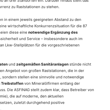
ieb an drei Standorten ein. Darüber hinaus stellt das
urrenz zu Raststationen zu stehen.
n in einem jeweils geeigneten Abstand zu den
ine wirtschaftliche Konkurrenzsituation für die 87
seien diese eine
notwendige Ergänzung des
sicherheit und Service – insbesondere auch im
 an Lkw-Stellplätzen für die vorgeschriebenen
aten
und
zeitgemäßen Sanitäranlagen
stünde nicht
n Angebot von großen Raststationen, die in der
, sondern stellen eine sinnvolle und notwendige
 Treibstoffen
von Mineralölfirmen entlang der
s. Die ASFINAG stellt zudem klar, dass Betreiber von
mie), die auf moderne, den aktuellen
etzen, zuletzt durchgehend positive
.