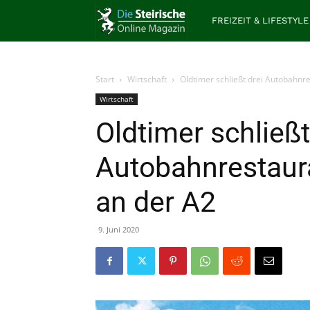
Die
FREIZEIT & LIFESTYLE
Steirische
Start
Wirtschaft
Oldtimer schließt drei Autobahnr
Wirtschaft
Oldtimer schließt
Autobahnrestaur
an der A2
9. Juni 2020