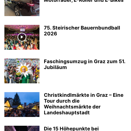
75. Steirischer Bauernbundball
2026
Faschingsumzug in Graz zum 51.
Jubiläum
Christkindlmärkte in Graz – Eine
Tour durch die
Weihnachtsmärkte der
Landeshauptstadt
Die 15 Höhepunkte bei