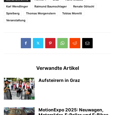
Karl Wendlinger
Raimund Baumschlager
Renate Götschl
Spielberg
Thomas Morgenstern
Tobias Moretti
Veranstaltung
Verwandte Artikel
Aufsteirern in Graz
MotionExpo 2025: Neuwagen,
Motorräder, E-Roller und E-Bikes